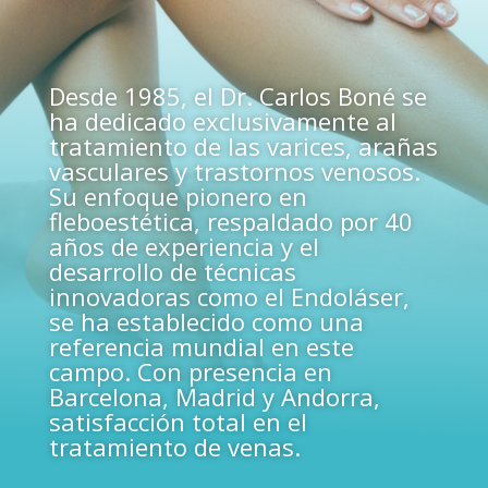
Desde 1985, el Dr. Carlos Boné se
ha dedicado exclusivamente al
tratamiento de las varices, arañas
vasculares y trastornos venosos.
Su enfoque pionero en
fleboestética, respaldado por 40
años de experiencia y el
desarrollo de técnicas
innovadoras como el Endoláser,
se ha establecido como una
referencia mundial en este
campo. Con presencia en
Barcelona, Madrid y Andorra,
satisfacción total en el
tratamiento de venas.